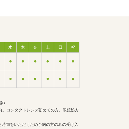
水
木
金
土
日
祝
●
●
●
●
●
●
●
●
●
●
●
●
診）
分前。コンタクトレンズ初めての方、眼鏡処方
お時間をいただくため予約の方のみの受け入