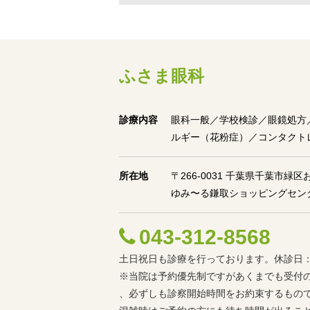
ふさま眼科
診療内容
眼科一般／学校検診／眼鏡処方
ルギー（花粉症）／コンタクト
所在地
〒266-0031 千葉県千葉市緑区
ゆみ〜る鎌取ショッピングセン
043-312-8568
土日祝日も診療を行っております。休診日
※当院は予約優先制ですがあくまでも受付
、必ずしも診察開始時間をお約束するもの