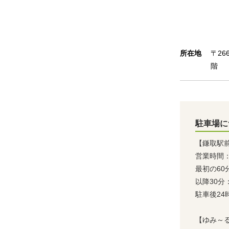
所在地
〒26
階
駐車場に
【鎌取駅前
営業時間：
最初の60
以降30分：
駐車後24
【ゆみ～