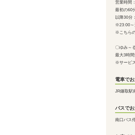
営業時間：8
最初の60
以降30分：
※23:0
※こちら
〇ゆみ～
最大3時間
※サービス
電車でお
JR鎌取駅
バスでお
南口バス