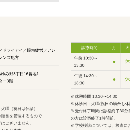
診療時間
月
火
／ドライアイ／眼精疲労／アレ
レンズ処方
午前 10:30～
●
休
13:30
おゆみ野3丁目16番地1
午後 14:30～
●
休
ター3階
18:30
※休憩時間 13:30〜14:30
※休診日：火曜(祝日の場合も休
：火曜（祝日は休診）
※受付終了時間は診察終了30
の順番を管理するもので
の方は診察終了1時間前。
ではございません。
※学校検診については、検査に