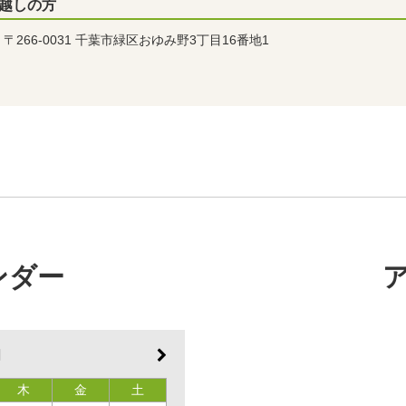
越しの方
〒266-0031 千葉市緑区おゆみ野3丁目16番地1
ンダー
月
木
金
土