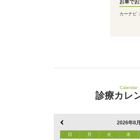
お車でお
カーナビ：
Calendar
診療カレ
2026年8
日
月
火
水