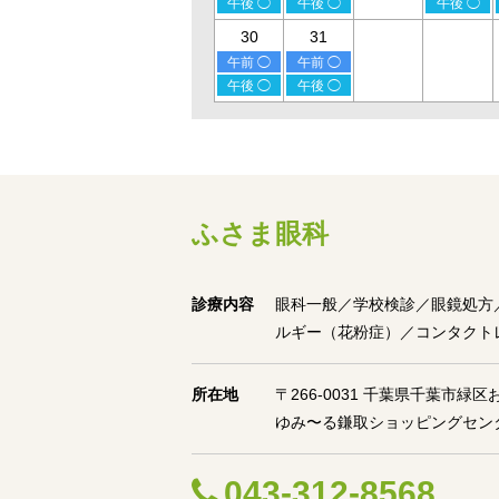
午後 ◯
午後 ◯
午後 ◯
30
31
午前 ◯
午前 ◯
午後 ◯
午後 ◯
ふさま眼科
診療内容
眼科一般／学校検診／眼鏡処方
ルギー（花粉症）／コンタクト
所在地
〒266-0031 千葉県千葉市緑区
ゆみ〜る鎌取ショッピングセン
043-312-8568