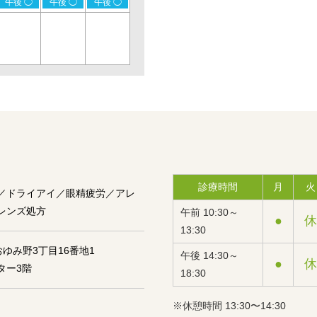
午後 ◯
午後 ◯
午後 ◯
診療時間
月
火
／ドライアイ／眼精疲労／アレ
レンズ処方
午前 10:30～
●
休
13:30
おゆみ野3丁目16番地1
午後 14:30～
●
休
ター3階
18:30
※休憩時間 13:30〜14:30