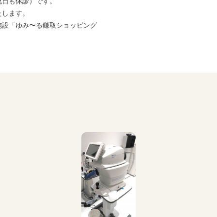
祝日も休診）です。
たします。
施設「ゆみ〜る鎌取ショッピング