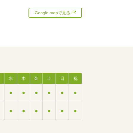
Google mapで見る
水
木
金
土
日
祝
●
●
●
●
●
●
●
●
●
●
●
●