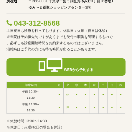
所在地
〒266-0031 千葉県千葉市緑区おゆみ野3丁目16番地1
ゆみ〜る鎌取ショッピングセンター3階
043-312-8568
土日祝日も診療を行っております。休診日：火曜（祝日は休診）
※当院は予約優先制ですがあくまでも受付の順番を管理するもので
、必ずしも診察開始時間をお約束するものではございません。
混雑時はご予約の方にも待ち時間が出ることがあります。
WEBから予約する
診療時間
月
火
水
木
金
土
日
祝
午前 10:30～
●
休
●
●
●
●
●
●
13:30
午後 14:30～
●
休
●
●
●
●
●
●
18:30
※休憩時間 13:30〜14:30
※休診日：火曜(祝日の場合も休診）