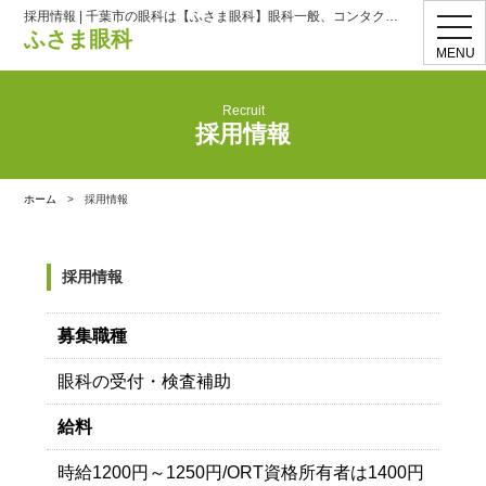
採用情報 | 千葉市の眼科は【ふさま眼科】眼科一般、コンタクト処方
toggl
ふさま眼科
navig
MENU
Recruit
採用情報
ホーム
>
採用情報
採用情報
募集職種
眼科の受付・検査補助
給料
時給1200円～1250円/ORT資格所有者は1400円